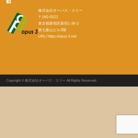
F
株式会社オーパス・スリー
〒160-0022
ac
東京都新宿区新宿1-36-2
eb
第七葉山ビル3階
oo
URL/
https://opus-3.net
k
Copyright © 株式会社オーパス・スリー All Rights Reserved.