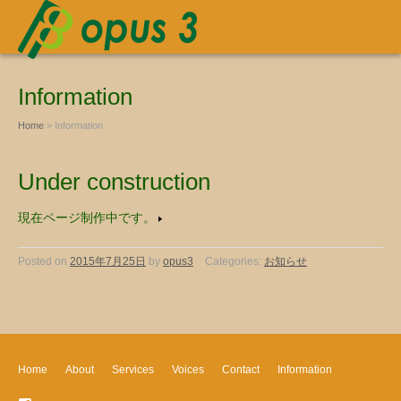
Information
Home
> Information
Under construction
現在ページ制作中です。
Posted on
2015年7月25日
by
opus3
Categories:
お知らせ
Home
About
Services
Voices
Contact
Information